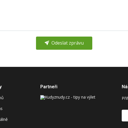
Odeslat zprávu
y
Partneři
Ná
mů
Při
ás
álně