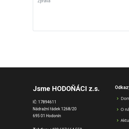
Jsme HODOŇÁCI z.s.
Odkaz
Do
IČ: 17894611
Nádražní řádek 1268/20
O n
695 01 Hodonín
Aktu