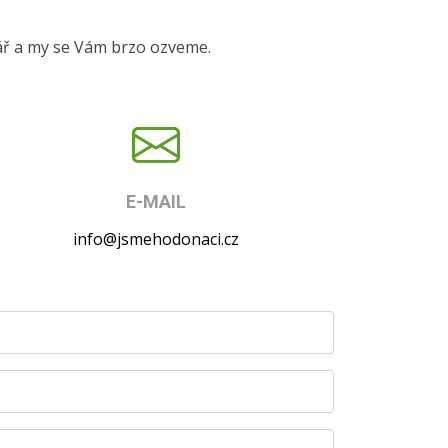
ář a my se Vám brzo ozveme.
E-MAIL
info@jsmehodonaci.cz