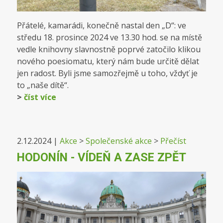
Přátelé, kamarádi, konečně nastal den „D“: ve
středu 18. prosince 2024 ve 13.30 hod. se na místě
vedle knihovny slavnostně poprvé zatočilo klikou
nového poesiomatu, který nám bude určitě dělat
jen radost. Byli jsme samozřejmě u toho, vždyť je
to „naše dítě“.
>
číst více
2.12.2024
|
Akce
>
Společenské akce
>
Přečíst
HODONÍN - VÍDEŇ A ZASE ZPĚT