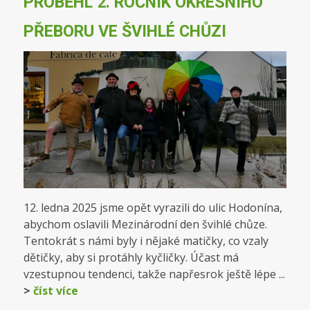
PROBĚHL 2. ROČNÍK OKRESNÍHO
PŘEBORU VE ŠVIHLÉ CHŮZI
12. ledna 2025 jsme opět vyrazili do ulic Hodonína,
abychom oslavili Mezinárodní den švihlé chůze.
Tentokrát s námi byly i nějaké matičky, co vzaly
dětičky, aby si protáhly kyčličky. Účast má
vzestupnou tendenci, takže napřesrok ještě lépe ...
>
číst více