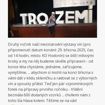
Druhý ročník naší mezinárodní výstavy vín (pro
připomenutí: datum konání: 29. března 2025, čas:
od 14 hodin, místo: KD Hodonín) se blíží mílovými
kroky a my na něj budeme skvěle připraveni - od
konce léta chystáme, jednáme, zařizujeme,
vymýšlíme, ... abychom si mohli na konci března s
vámi dát v klidu skleničku a radovat se z výborných
vín a spousty přátel. Teď jen pár vzpomínkových
fotek na přípravy prvního ročníku - třídění
bezmála 600 dodaných vzorků ... chvílemi nám z
toho šla hlava kolem. Těšíme se na vás!