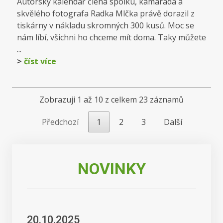
Autorský kalendář člena spolku, kamaráda a
skvělého fotografa Radka Mlčka právě dorazil z
tiskárny v nákladu skromných 300 kusů. Moc se
nám líbí, všichni ho chceme mít doma. Taky můžete
...
>
číst více
Zobrazuji 1 až 10 z celkem 23 záznamů
Předchozí
1
2
3
Další
NOVINKY
20.10.2025