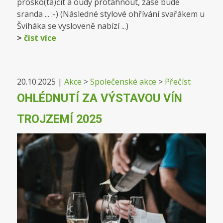
prosko(ta)čit a oudy protáhnout, zase bude
sranda ... :-) (Následné stylové ohřívání svařákem u
Šviháka se vysloveně nabízí ...)
>
číst více
20.10.2025
|
Akce
>
Společenské akce
>
Přečíst
OHLÉDNUTÍ ZA VÝSTAVOU VÍN
TROJZEMÍ 2025