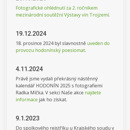
Fotografické ohlédnutí za 2. ročníkem
mezinárodní soutěžní Výstavy vín Trojzemí
.
19.12.2024
18. prosince 2024 byl slavnostně
uveden do
provozu hodonínský poesiomat
.
4.11.2024
Právě jsme vydali překrásný nástěnný
kalendář HODONÍN 2025 s fotografiemi
Radka Mlčka. V sekci Naše akce
najdete
informace
jak ho získat.
9.1.2023
Do spolkového rejstříku u Krajského soudu v