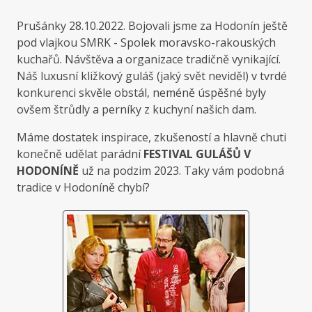
Prušánky 28.10.2022. Bojovali jsme za Hodonín ještě
pod vlajkou SMRK - Spolek moravsko-rakouských
kuchařů. Návštěva a organizace tradičně vynikající.
Náš luxusní kližkový guláš (jaký svět neviděl) v tvrdé
konkurenci skvěle obstál, neméně úspěšné byly
ovšem štrůdly a perníky z kuchyní našich dam.
Máme dostatek inspirace, zkušeností a hlavně chuti
konečně udělat parádní
FESTIVAL GULÁŠŮ V
HODONÍNĚ
už na podzim 2023. Taky vám podobná
tradice v Hodoníně chybí?