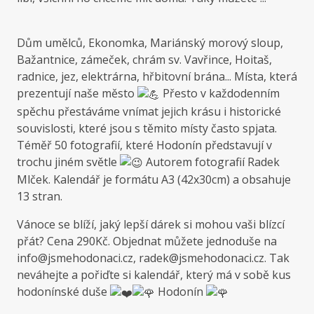
Dům umělců, Ekonomka, Mariánský morový sloup,
Bažantnice, zámeček, chrám sv. Vavřince, Hoitaš,
radnice, jez, elektrárna, hřbitovní brána... Místa, která
prezentují naše město
Přesto v každodenním
spěchu přestáváme vnímat jejich krásu i historické
souvislosti, které jsou s těmito místy často spjata.
Téměř 50 fotografií, které Hodonín představují v
trochu jiném světle
Autorem fotografií Radek
Mlček. Kalendář je formátu A3 (42x30cm) a obsahuje
13 stran.
Vánoce se blíží, jaký lepší dárek si mohou vaši blízcí
přát? Cena 290Kč. Objednat můžete jednoduše na
info@jsmehodonaci.cz, radek@jsmehodonaci.cz. Tak
neváhejte a pořiďte si kalendář, který má v sobě kus
hodonínské duše
Hodonín