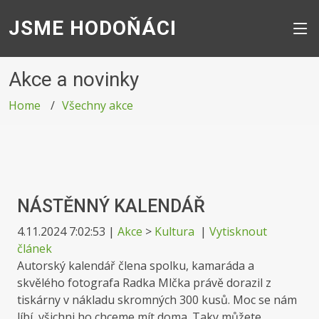
JSME HODOŇÁCI
Akce a novinky
Home
Všechny akce
NÁSTĚNNÝ KALENDÁŘ
4.11.2024 7:02:53
|
Akce
>
Kultura
|
Vytisknout
článek
Autorský kalendář člena spolku, kamaráda a
skvělého fotografa Radka Mlčka právě dorazil z
tiskárny v nákladu skromných 300 kusů. Moc se nám
líbí, všichni ho chceme mít doma. Taky můžete ...