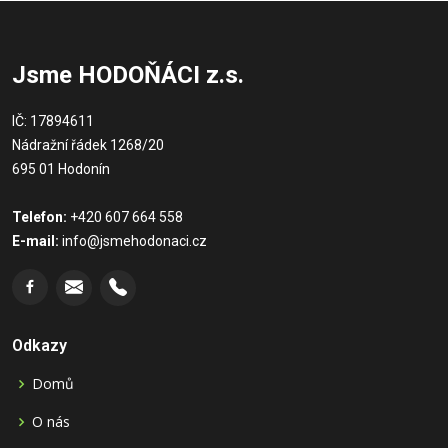
Jsme HODOŇÁCI z.s.
IČ: 17894611
Nádražní řádek 1268/20
695 01 Hodonín
Telefon:
+420 607 664 558
E-mail:
info@jsmehodonaci.cz
Odkazy
Domů
O nás