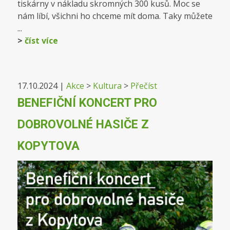
tiskárny v nákladu skromných 300 kusů. Moc se
nám líbí, všichni ho chceme mít doma. Taky můžete
...
>
číst více
17.10.2024
|
Akce
>
Kultura
>
Přečíst
BENEFIČNÍ KONCERT PRO
DOBROVOLNÉ HASIČE Z
KOPYTOVA