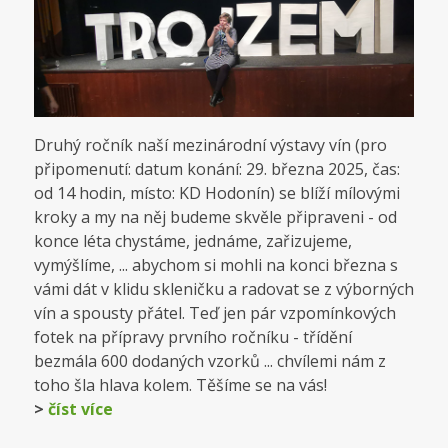
Druhý ročník naší mezinárodní výstavy vín (pro
připomenutí: datum konání: 29. března 2025, čas:
od 14 hodin, místo: KD Hodonín) se blíží mílovými
kroky a my na něj budeme skvěle připraveni - od
konce léta chystáme, jednáme, zařizujeme,
vymýšlíme, ... abychom si mohli na konci března s
vámi dát v klidu skleničku a radovat se z výborných
vín a spousty přátel. Teď jen pár vzpomínkových
fotek na přípravy prvního ročníku - třídění
bezmála 600 dodaných vzorků ... chvílemi nám z
toho šla hlava kolem. Těšíme se na vás!
>
číst více