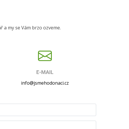
ář a my se Vám brzo ozveme.
E-MAIL
info@jsmehodonaci.cz