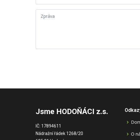
Jsme HODOŇÁCI z.s.
Odkaz
Do
IČ: 17894611
Nádražní řádek 1268/20
O n