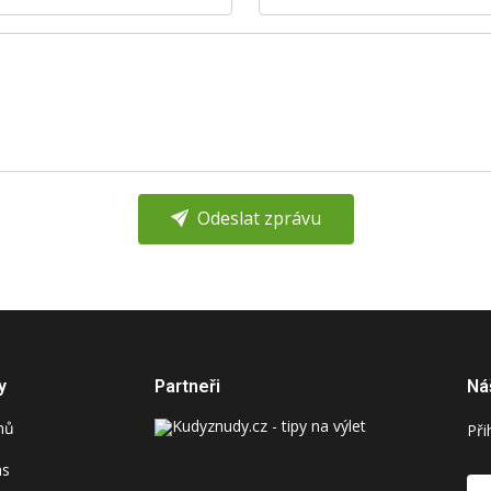
Odeslat zprávu
y
Partneři
Ná
mů
Při
ás