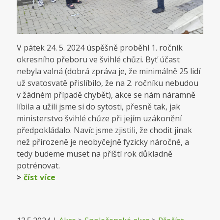
V pátek 24. 5. 2024 úspěšně proběhl 1. ročník
okresního přeboru ve švihlé chůzi. Byť účast
nebyla valná (dobrá zpráva je, že minimálně 25 lidí
už svatosvatě přislíbilo, že na 2. ročníku nebudou
v žádném případě chybět), akce se nám náramně
líbila a užili jsme si do sytosti, přesně tak, jak
ministerstvo švihlé chůze při jejím uzákonění
předpokládalo. Navíc jsme zjistili, že chodit jinak
než přirozeně je neobyčejně fyzicky náročné, a
tedy budeme muset na příští rok důkladně
potrénovat.
>
číst více