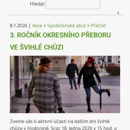
Hledat:
8.1.2026
|
Akce
>
Společenské akce
>
Přečíst
3. ROČNÍK OKRESNÍHO PŘEBORU
VE ŠVIHLÉ CHŮZI
Zveme vás k aktivní účasti na dalším dni švihlé
chůze v Hodoníně. Sraz 18. ledna 2026 v 15 hod. u