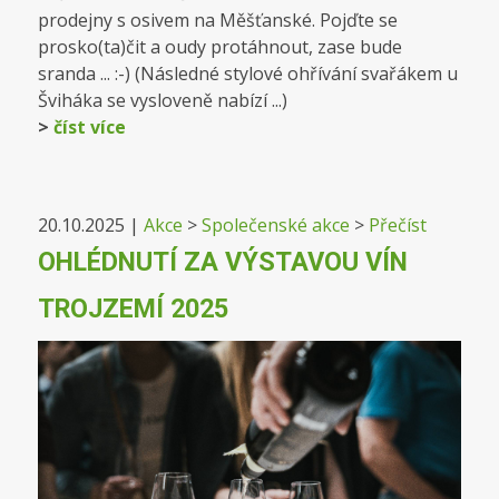
prodejny s osivem na Měšťanské. Pojďte se
prosko(ta)čit a oudy protáhnout, zase bude
sranda ... :-) (Následné stylové ohřívání svařákem u
Šviháka se vysloveně nabízí ...)
>
číst více
20.10.2025
|
Akce
>
Společenské akce
>
Přečíst
OHLÉDNUTÍ ZA VÝSTAVOU VÍN
TROJZEMÍ 2025