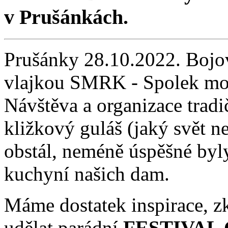
v Prušánkách.
Prušánky 28.10.2022. Bojov
vlajkou SMRK - Spolek mo
Návštěva a organizace tradi
kližkový guláš (jaký svět n
obstál, neméně úspěšné byl
kuchyní našich dam.
Máme dostatek inspirace, z
udělat parádní
FESTIVAL