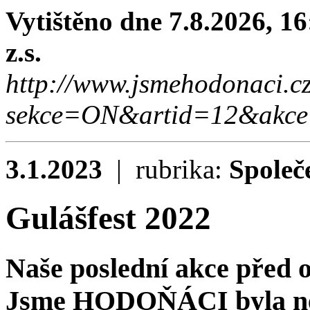
Vytištěno dne 7.8.2026, 1
z.s.
http://www.jsmehodonaci.c
sekce=ON&artid=12&akce
3.1.2023
| rubrika:
Společ
Gulášfest 2022
Naše poslední akce před 
Jsme HODOŇÁCI byla něko