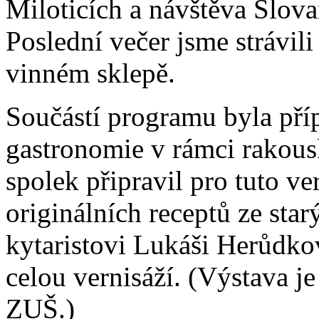
Miloticích a návštěva Slova
Poslední večer jsme strávil
vinném sklepě.
Součástí programu byla příp
gastronomie v rámci rakou
spolek připravil pro tuto v
originálních receptů ze sta
kytaristovi Lukáši Herůdk
celou vernisáží. (Výstava je
ZUŠ.)