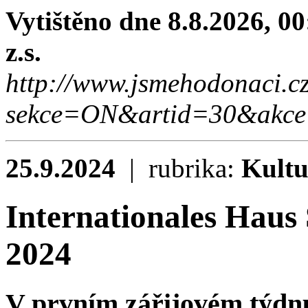
Vytištěno dne 8.8.2026, 0
z.s.
http://www.jsmehodonaci.c
sekce=ON&artid=30&akce
25.9.2024
| rubrika:
Kultu
Internationales Haus 
2024
V prvním zářijovém týdnu