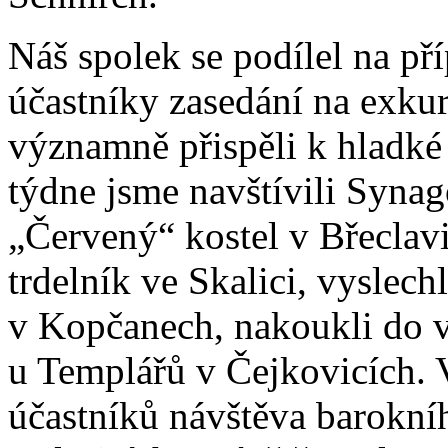
Náš spolek se podílel na p
účastníky zasedání na exkur
významně přispěli k hladk
týdne jsme navštívili Syna
„Červený“ kostel v Břeclavi
trdelník ve Skalici, vyslech
v Kopčanech, nakoukli do v
u Templářů v Čejkovicích. 
účastníků návštěva barokní