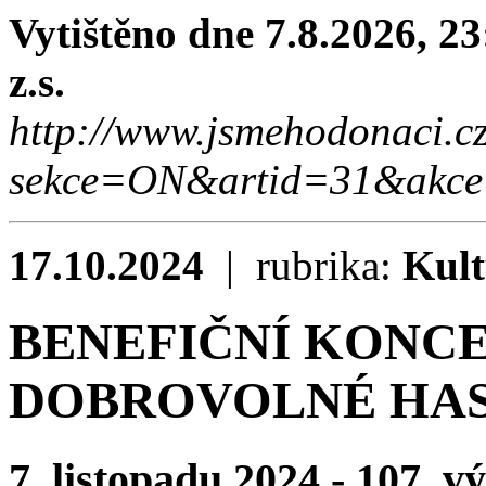
Vytištěno dne 7.8.2026, 2
z.s.
http://www.jsmehodonaci.c
sekce=ON&artid=31&akce
17.10.2024
| rubrika:
Kul
BENEFIČNÍ KONC
DOBROVOLNÉ HAS
7. listopadu 2024 - 107. v