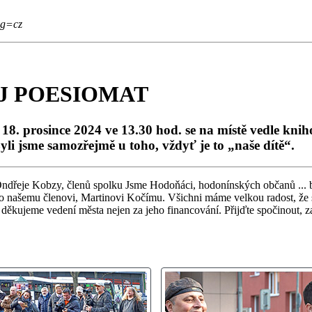
ng=cz
J POESIOMAT
 18. prosince 2024 ve 13.30 hod. se na místě vedle kni
yli jsme samozřejmě u toho, vždyť je to „naše dítě“.
ndřeje Kobzy, členů spolku Jsme Hodoňáci, hodonínských občanů ... by
stalo našemu členovi, Martinovi Kočímu. Všichni máme velkou radost, ž
děkujeme vedení města nejen za jeho financování. Přijďte spočinout, zat