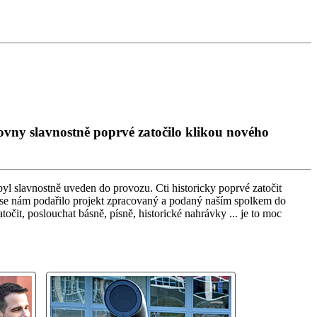
hovny slavnostně poprvé zatočilo klikou nového
l slavnostně uveden do provozu. Cti historicky poprvé zatočit
e se nám podařilo projekt zpracovaný a podaný naším spolkem do
očit, poslouchat básně, písně, historické nahrávky ... je to moc