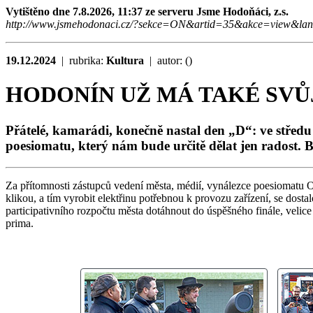
Vytištěno dne 7.8.2026, 11:37 ze serveru Jsme Hodoňáci, z.s.
http://www.jsmehodonaci.cz/?sekce=ON&artid=35&akce=view&la
19.12.2024
| rubrika:
Kultura
| autor:
(
)
HODONÍN UŽ MÁ TAKÉ SVŮ
Přátelé, kamarádi, konečně nastal den „D“: ve středu
poesiomatu, který nám bude určitě dělat jen radost. B
Za přítomnosti zástupců vedení města, médií, vynálezce poesiomatu O
klikou, a tím vyrobit elektřinu potřebnou k provozu zařízení, se do
participativního rozpočtu města dotáhnout do úspěšného finále, velice 
prima.