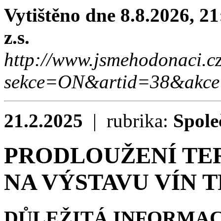
Vytištěno dne 8.8.2026, 2
z.s.
http://www.jsmehodonaci.c
sekce=ON&artid=38&akce
21.2.2025
| rubrika:
Spole
PRODLOUŽENÍ TE
NA VÝSTAVU VÍN T
DŮLEŽITÁ INFORMACE 