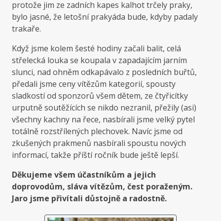
protože jim ze zadních kapes kalhot trčely praky,
bylo jasné, že letošní prakyáda bude, kdyby padaly
trakaře.
Když jsme kolem šesté hodiny začali balit, celá
střelecká louka se koupala v zapadajícím jarním
slunci, nad ohněm odkapávalo z posledních buřtů,
předali jsme ceny vítězům kategorií, spousty
sladkostí od sponzorů všem dětem, ze čtyřicítky
urputně soutěžících se nikdo nezranil, přežily (asi)
všechny kachny na řece, nasbírali jsme velký pytel
totálně rozstřílených plechovek. Navíc jsme od
zkušených prakmenů nasbírali spoustu nových
informací, takže příští ročník bude ještě lepší.
Děkujeme všem účastníkům a jejich
doprovodům, sláva vítězům, čest poraženým.
Jaro jsme přivítali důstojně a radostně.