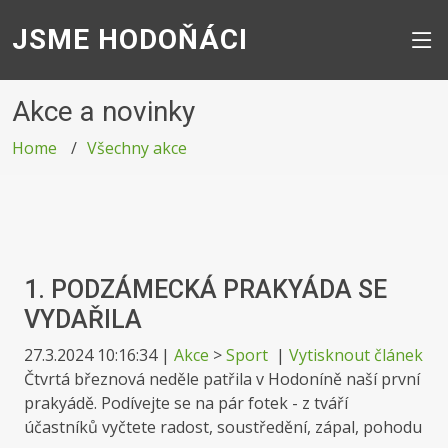
JSME HODOŇÁCI
Akce a novinky
Home
Všechny akce
1. PODZÁMECKÁ PRAKYÁDA SE
VYDAŘILA
27.3.2024 10:16:34
|
Akce
>
Sport
|
Vytisknout článek
Čtvrtá březnová neděle patřila v Hodoníně naší první
prakyádě. Podívejte se na pár fotek - z tváří
účastníků vyčtete radost, soustředění, zápal, pohodu