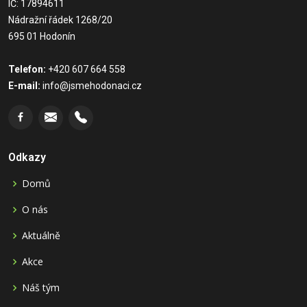
IČ: 17894611
Nádražní řádek 1268/20
695 01 Hodonín
Telefon:
+420 607 664 558
E-mail:
info@jsmehodonaci.cz
Odkazy
Domů
O nás
Aktuálně
Akce
Náš tým