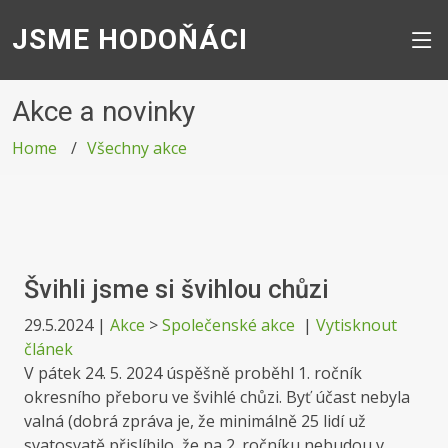
JSME HODOŇÁCI
Akce a novinky
Home
Všechny akce
Švihli jsme si švihlou chůzi
29.5.2024
|
Akce
>
Společenské akce
|
Vytisknout
článek
V pátek 24. 5. 2024 úspěšně proběhl 1. ročník
okresního přeboru ve švihlé chůzi. Byť účast nebyla
valná (dobrá zpráva je, že minimálně 25 lidí už
svatosvatě přislíbilo, že na 2. ročníku nebudou v