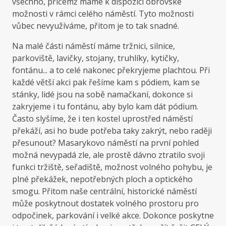
všechno, přičemž máme k dispozici obrovské
možnosti v rámci celého náměstí. Tyto možnosti
vůbec nevyužíváme, přitom je to tak snadné.
Na malé části náměstí máme tržnici, silnice,
parkoviště, lavičky, stojany, truhlíky, kytičky,
fontánu... a to celé nakonec překryjeme plachtou. Při
každé větší akci pak řešíme kam s pódiem, kam se
stánky, lidé jsou na sobě namačkaní, dokonce si
zakryjeme i tu fontánu, aby bylo kam dát pódium.
Často slyšíme, že i ten kostel uprostřed náměstí
překáží, asi ho bude potřeba taky zakrýt, nebo raději
přesunout? Masarykovo náměstí na první pohled
možná nevypadá zle, ale prostě dávno ztratilo svoji
funkci tržiště, seřadiště, možnost volného pohybu, je
plné překážek, nepotřebných ploch a optického
smogu. Přitom naše centrální, historické náměstí
může poskytnout dostatek volného prostoru pro
odpočinek, parkování i velké akce. Dokonce poskytne