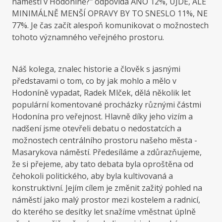
náměstí v Hodoníně?" odpovídá ANO 12%, UJDE, ALE
MINIMÁLNĚ MENŠÍ OPRAVY BY TO SNESLO 11%, NE
77%. Je čas začít alespoň komunikovat o možnostech
tohoto významného veřejného prostoru.
Náš kolega, znalec historie a člověk s jasnými
představami o tom, co by jak mohlo a mělo v
Hodoníně vypadat, Radek Mlček, dělá několik let
populární komentované procházky různými částmi
Hodonína pro veřejnost. Hlavně díky jeho vizím a
nadšení jsme otevřeli debatu o nedostatcích a
možnostech centrálního prostoru našeho města -
Masarykova náměstí. Předesíláme a zdůrazňujeme,
že si přejeme, aby tato debata byla oproštěna od
čehokoli politického, aby byla kultivovaná a
konstruktivní. Jejím cílem je změnit zažitý pohled na
náměstí jako malý prostor mezi kostelem a radnicí,
do kterého se desítky let snažíme vměstnat úplně