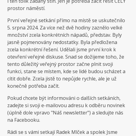
i ten tolik žádaný stín. Jen je potřeba začít řešit CELÝ
prostor náměstí.
První veřejné setkání přímo na místě se uskutečnilo
5. srpna 2024. Za více než dvě hodiny zaznělo velké
množství zcela konkrétních nápadů, představ. Byly
jasně pojmenovány nedostatky. Byla předložena
zcela konkrétní řešení. Udělali jsme první krok k
otevření veřejné diskuse. Snad se dožijeme toho, že
tento důležitý veřejný prostor začne plnit svoji
funkci, stane se místem, kde se lidé budou scházet a
cítit dobře. Zcela jistě to nepůjde rychle, ale je už
konečně potřeba začít.
Pokud chcete být informováni o dalších setkáních,
zadejte si svoji e-mailovou adresu k odběru novinek
(úplně dole vpravo "Náš newsletter") a sledujte nás
na Facebooku.
Rádi se s vámi setkají Radek Mlček a spolek Jsme